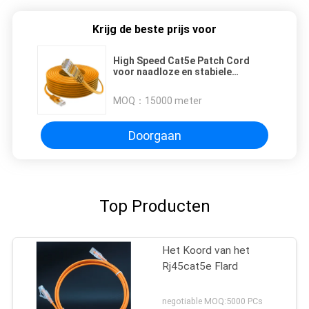
Krijg de beste prijs voor
High Speed Cat5e Patch Cord
voor naadloze en stabiele
netwerkverbinding
MOQ：
15000 meter
Doorgaan
Top Producten
Het Koord van het
Rj45cat5e Flard
negotiable MOQ:5000 PCs