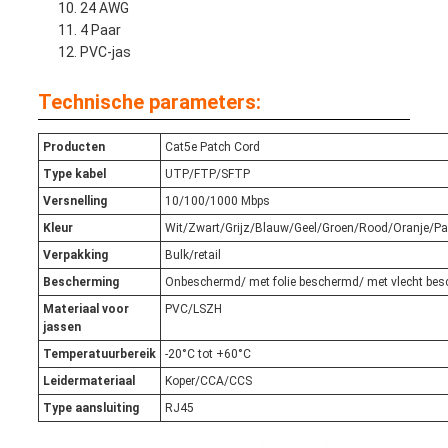
24 AWG
4 Paar
PVC-jas
Technische parameters:
Producten
Cat5e Patch Cord
Type kabel
UTP/FTP/SFTP
Versnelling
10/100/1000 Mbps
Kleur
Wit/Zwart/Grijz/Blauw/Geel/Groen/Rood/Oranje/P
Verpakking
Bulk/retail
Bescherming
Onbeschermd/ met folie beschermd/ met vlecht be
Materiaal voor
PVC/LSZH
jassen
Temperatuurbereik
-20°C tot +60°C
Leidermateriaal
Koper/CCA/CCS
Type aansluiting
RJ45