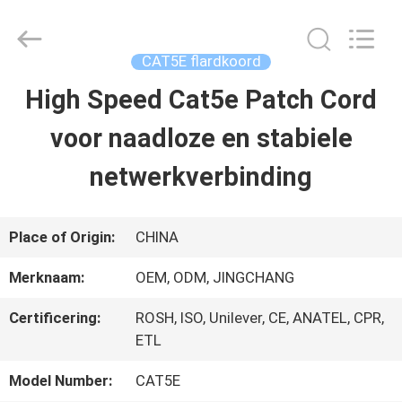
Guangdong
Jingchang
Cable
Industry
CAT5E flardkoord
Co.,
Ltd. .
High Speed Cat5e Patch Cord
HUIS
All
Rights
Reserved.
voor naadloze en stabiele
PRODUCTEN
netwerkverbinding
VIDEOS
Place of Origin:
CHINA
Merknaam:
OEM, ODM, JINGCHANG
ONGEVEER
Certificering:
ROSH, ISO, Unilever, CE, ANATEL, CPR,
ONS
ETL
Model Number:
CAT5E
FABRIEKSREIS