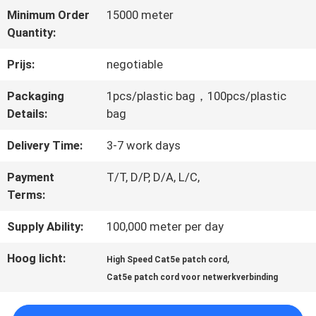
Minimum Order
15000 meter
Quantity:
KWALITEITSCONTROLE
Prijs:
negotiable
CONTACTEER
Packaging
1pcs/plastic bag，100pcs/plastic
Details:
bag
ONS
Delivery Time:
3-7 work days
Payment
T/T, D/P, D/A, L/C,
NIEUWS
Terms:
Supply Ability:
100,000 meter per day
GEVALLEN
Hoog licht:
,
High Speed Cat5e patch cord
Cat5e patch cord voor netwerkverbinding
SITEMAP