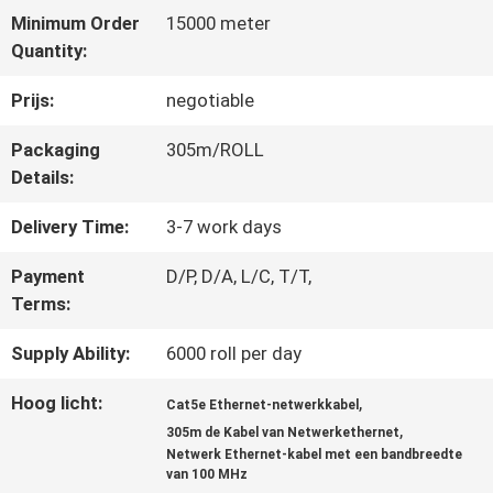
Minimum Order
15000 meter
Quantity:
KWALITEITSCONTROLE
Prijs:
negotiable
CONTACTEER
Packaging
305m/ROLL
Details:
ONS
Delivery Time:
3-7 work days
Payment
D/P, D/A, L/C, T/T,
NIEUWS
Terms:
Supply Ability:
6000 roll per day
GEVALLEN
Hoog licht:
,
Cat5e Ethernet-netwerkkabel
,
305m de Kabel van Netwerkethernet
SITEMAP
Netwerk Ethernet-kabel met een bandbreedte
van 100 MHz