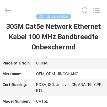
Guangdong
Jingchang
Cable
Industry
CAT5E Lan Kabel
Co.,
Ltd. .
305M Cat5e Network Ethernet
HUIS
All
Rights
Reserved.
Kabel 100 MHz Bandbreedte
PRODUCTEN
Onbeschermd
VIDEOS
Place of Origin:
CHINA
Merknaam:
OEM, ODM, JINGCHANG
ONGEVEER
Certificering:
ROSH, ISO, Unilever, CE, ANATEL, CPR,
ONS
ETL
Model Number:
CAT5E
FABRIEKSREIS