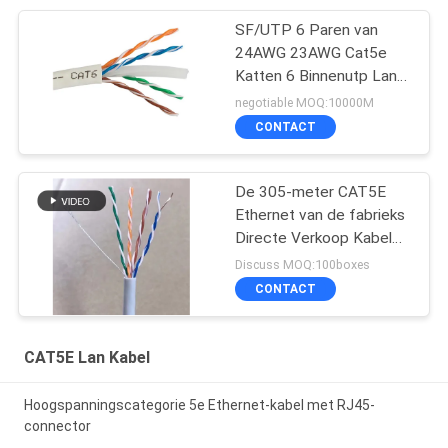
SF/UTP 6 Paren van
24AWG 23AWG Cat5e
Katten 6 Binnenutp Lan
Cable
negotiable MOQ:10000M
CONTACT
De 305-meter CAT5E
Ethernet van de fabrieks
Directe Verkoop Kabel
met Naakte Koperen
Discuss MOQ:100boxes
geleiders
CONTACT
CAT5E Lan Kabel
Hoogspanningscategorie 5e Ethernet-kabel met RJ45-
connector