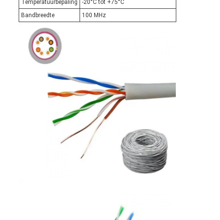
Temperatuurbepaling
-20°C tot +75°C
Bandbreedte
100 MHz