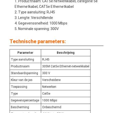
Productnaam: CAT5e netwerkkabel, categorie 5e
Ethernetkabel, CAT5e Ethernetkabel
Type aansluiting: RJ45
Lengte: Verschillende
Gegevenssnelheid: 1000 Mbps
Nominale spanning: 300V
Technische parameters:
Parameter
Beschrijving
Type aansluiting
RJ45
Productnaam
305M Cat5e Ethernet-netwerkkabel
Standaardspanning
300 V
Kleur van de jas
Verscheidene
Toepassing
Netwerken
Type
Cat5e
Gegevenspercentage
1000 Mbps
Bescherming
Onbeschermd