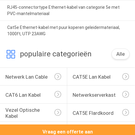
RJ45-connectortype Ethernet-kabel van categorie 5e met
PVC-mantelmateriaal
Cat5e Ethernet-kabel met puur koperen geleidermateriaal,
1000ft, UTP 23AWG
populaire categorieën
Alle
Netwerk Lan Cable
CAT5E Lan Kabel
CAT6 Lan Kabel
Netwerkserverkast
Vezel Optische 
CAT5E Flardkoord
Kabel
De Assemblage Van 
CAT6 Flardkoord
Vraag een offerte aan
De Netwerkkabel