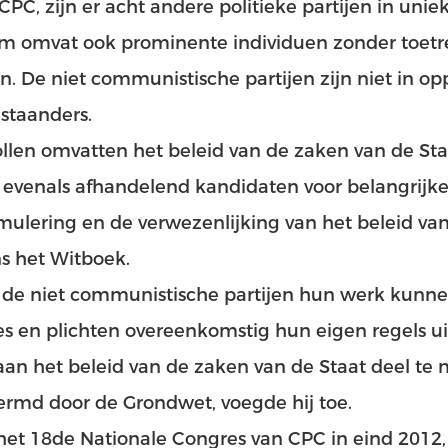
CPC, zijn er acht andere politieke partijen in unie
m omvat ook prominente individuen zonder toetr
en. De niet communistische partijen zijn niet in opp
staanders.
llen omvatten het beleid van de zaken van de Staa
 evenals afhandelend kandidaten voor belangrijke 
mulering en de verwezenlijking van het beleid va
s het Witboek.
 de niet communistische partijen hun werk kunne
es en plichten overeenkomstig hun eigen regels u
aan het beleid van de zaken van de Staat deel t
rmd door de Grondwet, voegde hij toe.
het 18de Nationale Congres van CPC in eind 2012,