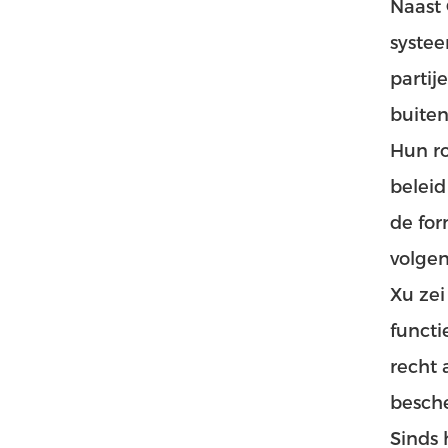
Naast 
systee
partij
buiten
Hun ro
beleid
de for
volgen
Xu zei
functi
recht 
besche
Sinds 