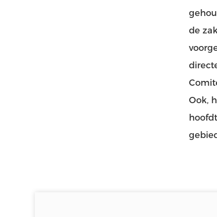
gehoud
de zak
voorge
direct
Comité
Ook, h
hoofdt
gebie