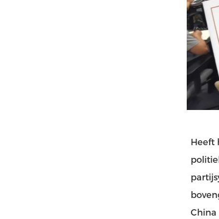
Heeft 
politi
partij
boven
China 