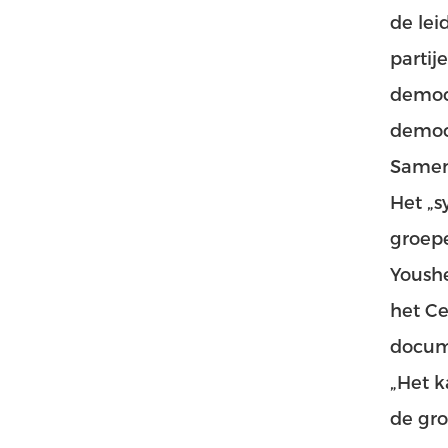
de lei
partij
democr
democr
Samenw
Het „s
groepe
Yoush
het Ce
docum
„Het k
de gr