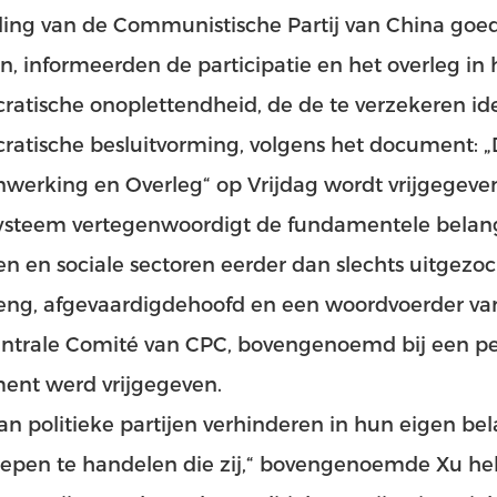
ding van de Communistische Partij van China goed
en, informeerden de participatie en het overleg in
atische onoplettendheid, de de te verzekeren id
atische besluitvorming, volgens het document: „D
erking en Overleg“ op Vrijdag wordt vrijgegeven
ysteem vertegenwoordigt de fundamentele belange
n en sociale sectoren eerder dan slechts uitgezo
eng, afgevaardigdehoofd en een woordvoerder va
ntrale Comité van CPC, bovengenoemd bij een per
ent werd vrijgegeven.
an politieke partijen verhinderen in hun eigen be
oepen te handelen die zij,“ bovengenoemde Xu h