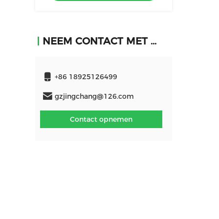
NEEM CONTACT MET ONS OP
+86 18925126499
gzjingchang@126.com
Contact opnemen