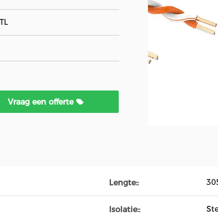
TL
Vraag een offerte
30
Lengte::
St
Isolatie::