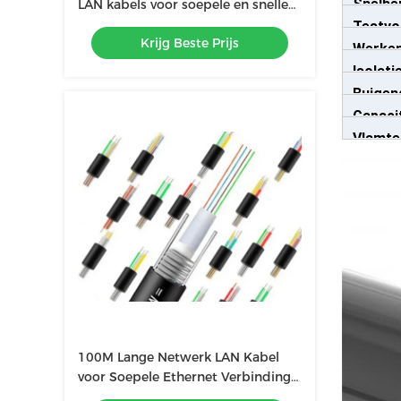
Snelhe
LAN kabels voor soepele en snelle
gegevensoverdracht
Testvo
Propag
Krijg Beste Prijs
Werke
(Kern/
Isolat
Temper
Buigen
(20 ° C
Capacit
(Min)
Vlamte
100M Lange Netwerk LAN Kabel
voor Soepele Ethernet Verbinding
4P Twisted Pair Structuur