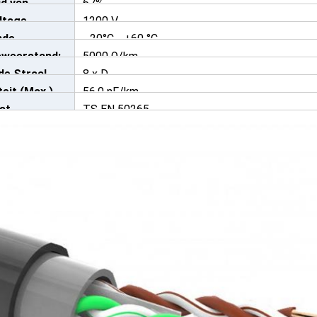
id van
67%
ltage
1200 V
atie
nde
-
20°C… +60 °C
Kern)
ieweerstand:
5000 Ω/km
atuur
de Straal
8 x D
 min.)
eit (Max.)
56.0 nF/km
st
TS EN 50265