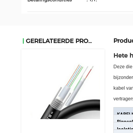
Produc
GERELATEERDE PRODUCTEN
Hete h
Deze die 
bijzonde
kabel va
vertrager
KABEL
Binnenl
Isolati