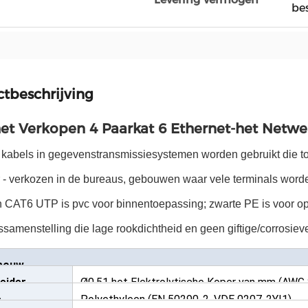
be
tbeschrijving
et Verkopen 4 Paarkat 6 Ethernet-het Netwe
kabels in gegevenstransmissiesystemen worden gebruikt die tot
r - verkozen in de bureaus, gebouwen waar vele terminals wor
n CAT6 UTP is pvc voor binnentoepassing; zwarte PE is voor op
ssamenstelling die lage rookdichtheid en geen giftige/corrosiev
bouw
eider
Ø0.51 het Elektrolytische Koper van mm (AWG 
e
Polyethyleen (EN 50290-2, VDE 0207-2YI1)